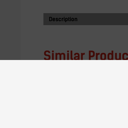
Description
Similar Produc
T-FRON-9