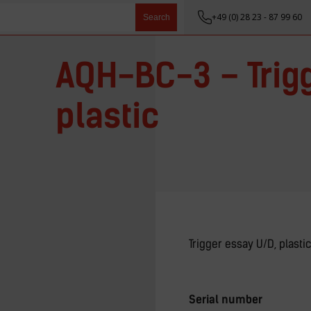
+49 (0) 28 23 - 87 99 60
Search
AQH-BC-3 – Trigg
plastic
Trigger essay U/D, plastic
Serial number