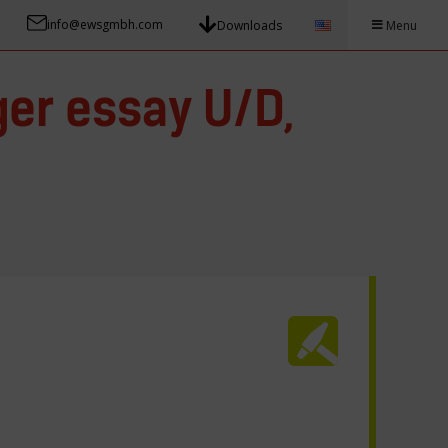
info@ewsgmbh.com
Downloads
Menu
er essay U/D,