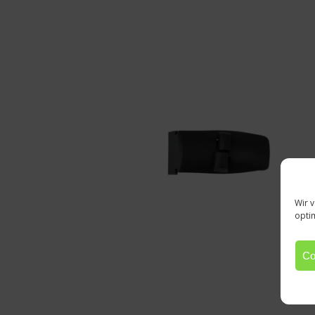
Wir 
opti
Co