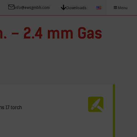
info@ewsgmbh.com
Downloads
Menu
n. – 2.4 mm Gas
ns 17 torch