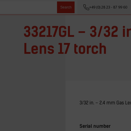
+49 (0) 28 23 - 87 99 60
Search
33217GL – 3/32 i
Lens 17 torch
3/32 in. – 2.4 mm Gas Le
Serial number