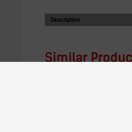
Description
Similar Produc
8GL332