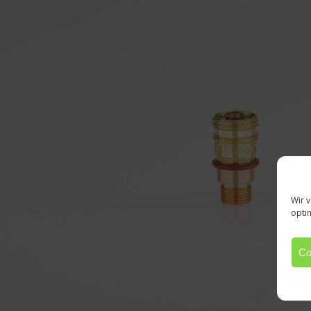
Wir 
opti
Co