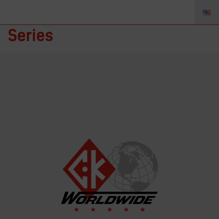
AK-2 – Ersatzteilekit 3
Series