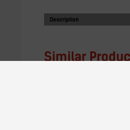
Description
Similar Produc
AE-26F