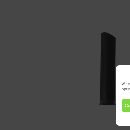
Wir 
opti
Co